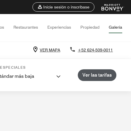
Inicie sesión o inscríbase
tos
Restaurantes
Experiencias
Propiedad
Galería
VER MAPA
+52 624-509-0011
 ESPECIALES
Lugares de interés cercanos
Ver las tarifas
stándar más baja