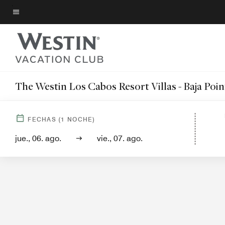
Skip
to
Texto del menú
main
content
The Westin Los Cabos Resort Villas - Baja Poin
FECHAS
(
1
NOCHE)
Vista del hotel
Villas
Servicios
jue., 06. ago.
vie., 07. ago.