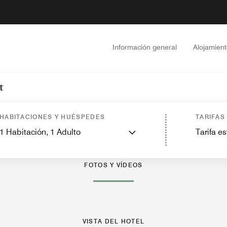
Volver a Información general
Información general
Alojamien
t
HABITACIONES Y HUÉSPEDES
TARIFAS
Características
Restaurantes
Gimnasio y entretenimiento
Actividades
Spa
1
Habitación,
1
Adulto
Tarifa e
FOTOS Y VÍDEOS
VISTA DEL HOTEL