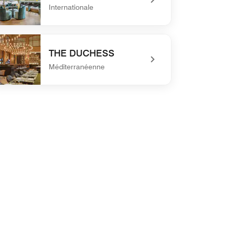
Internationale
defined Bar TWLV
THE DUCHESS
Méditerranéenne
defined THE DUCHESS