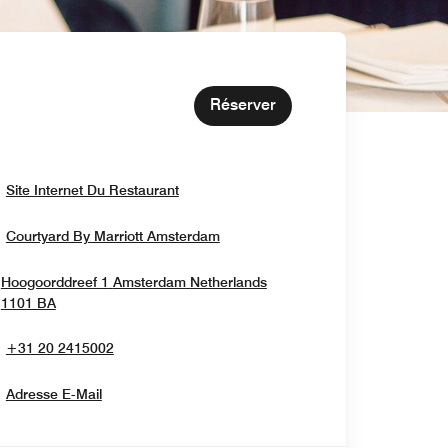
Réserver
Opens In New Window
Site Internet Du Restaurant
Opens In New Window
Courtyard By Marriott Amsterdam
Hoogoorddreef 1
Amsterdam
Netherlands
Opens In New Window
1101 BA
+31 20 2415002
Adresse E-Mail