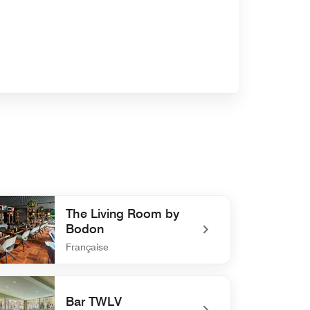
The Living Room by
Bodon
Française
defined The Living Room by Bodon
Bar TWLV