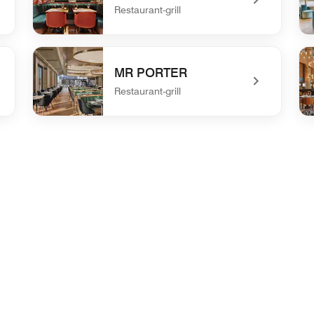
Restaurant-grill
terda[...]
undefined Midtown Grill
un
MR PORTER
Restaurant-grill
undefined MR PORTER
un