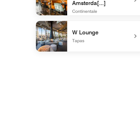
Amsterda[...]
Continentale
undefined Breakfast at The Harbour Club - Ams
W Lounge
Tapas
undefined W Lounge