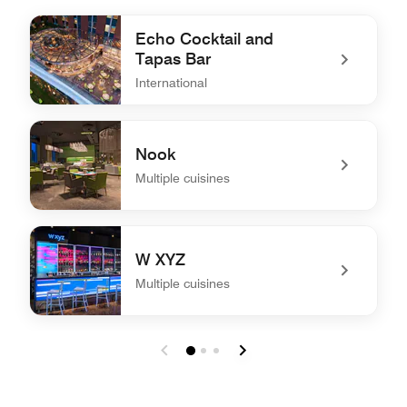
Echo Cocktail and
Tapas Bar
International
undefined Echo Cocktail and Tapas Bar
Nook
Multiple cuisines
undefined Nook
W XYZ
Multiple cuisines
undefined W XYZ