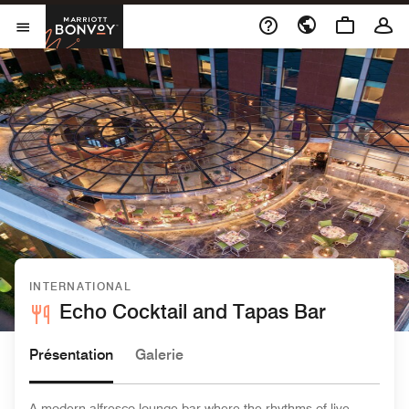
Skip to Content
Marriott Bonvoy
Ouvrir le menu
INTERNATIONAL
Echo Cocktail and Tapas Bar
Présentation
Galerie
A modern alfresco lounge bar where the rhythms of live