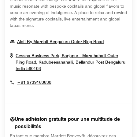
music resonate with bespoke cocktails and global flavors to
create an evening of indulgence. A place to relax and rewind
with the signature cocktails, live entertainment and global
tapas menu.
Opens In New
Aloft By Marriott Bengaluru Outer Ring Road
Cessna Business Park, Sarjapur - Marathahalli Outer
Ring Road, Kadubeesanahalli, Bellandur Post
Bengaluru
Opens In New Window
India
560103
+91 9739163630
Une adhésion gratuite pour une multitude de
possibilités
En tant que membre Marriott Bonvoy®, découvrez des