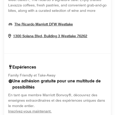
Lavazza coffees, fresh pastries, and convenient grab-and-go
bites, along with a curated selection of wine and more
Opens In New Window
The Ricardo Marriott DFW Westlake
Opens In New
1300 Solana Blvd, Building 3
Westlake
76262
Expériences
Family Friendly et Take-Away
Une adhésion gratuite pour une multitude de
possibilités
En tant que membre Marriott Bonvoy®, découvrez des
enseignes extraordinaires et des expériences uniques dans
le monde entier.
opens in new window
Inscrivez-vous maintenant.