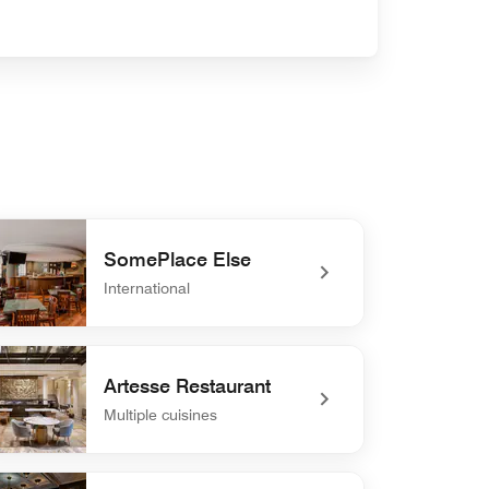
SomePlace Else
International
defined SomePlace Else
Artesse Restaurant
Multiple cuisines
efined Artesse Restaurant