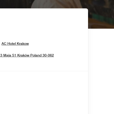
Opens In New Window
AC Hotel Krakow
Opens In New Window
3 Maja 51
Kraków
Poland
30-062