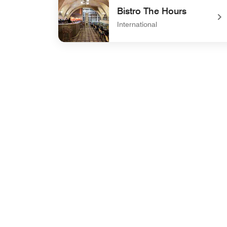
Bistro The Hours
International
undefined Bistro The Hours