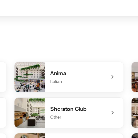
Anima
Italian
undefined Anima
un
Sheraton Club
Other
undefined Sheraton Club
und