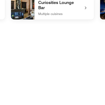
Curiosities Lounge
Bar
Multiple cuisines
undefined Curiosities Lounge Bar
un