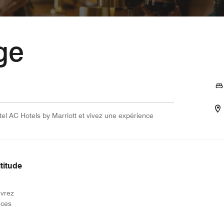
ge
el AC Hotels by Marriott et vivez une expérience
titude
uvrez
nces
ow