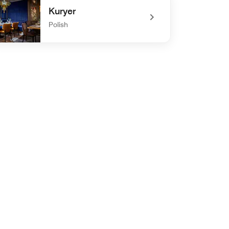
Kuryer
Polish
defined Kuryer