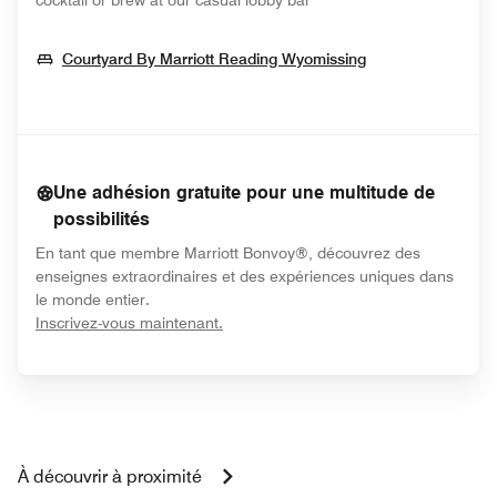
cocktail or brew at our casual lobby bar
Opens In New 
Courtyard By Marriott Reading Wyomissing
Une adhésion gratuite pour une multitude de
possibilités
En tant que membre Marriott Bonvoy®, découvrez des
enseignes extraordinaires et des expériences uniques dans
le monde entier.
opens in new window
Inscrivez-vous maintenant.
À découvrir à proximité