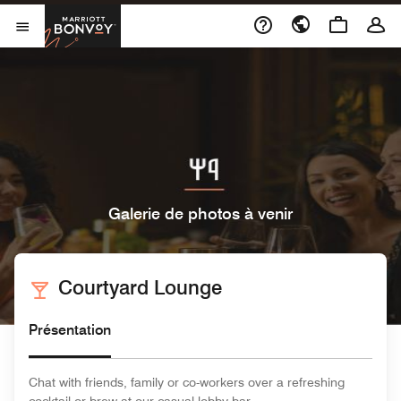
Skip to Content
Marriott Bonvoy
Ouvrir le menu
Galerie de photos à venir
Courtyard Lounge
Présentation
Chat with friends, family or co-workers over a refreshing