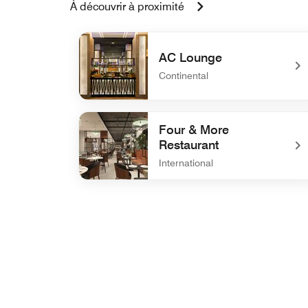
À découvrir à proximité
AC Lounge
Continental
undefined AC Lounge
Four & More
Restaurant
International
undefined Four & More Restaurant