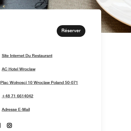
Réserver
Opens In New Window
Site Internet Du Restaurant
Opens In New Window
AC Hotel Wroclaw
Opens In New Window
Plac Wolnosci 10
Wroclaw
Poland
50-071
+48 71 6614042
Adresse E-Mail
Opens In New Window
Opens In New Window