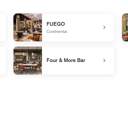
FUEGO
Continental
undefined FUEGO
un
Four & More Bar
undefined Four & More Bar