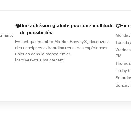
Une adhésion gratuite pour une multitude
Heur
de possibilités
Romantic
Monday
En tant que membre Marriott Bonvoy®, découvrez
Tuesda
des enseignes extraordinaires et des expériences
Wednes
uniques dans le monde entier.
PM
opens in new window
Inscrivez-vous maintenant.
Thursda
Friday
6
Saturda
Sunday