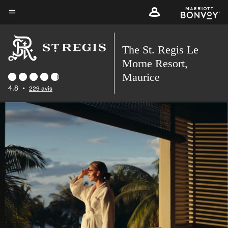
Skip
to
Texte du menu
main
The St. Regis Le
content
Morne Resort,
Maurice
4.8
•
229 avis