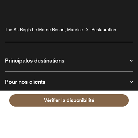
The St. Regis Le Morne Resort, Maurice
Restauration
Principales destinations
Pour nos clients
Vérifier la disponibilité
Notre entreprise
Facebook
Instagram
Twitter
Linkedin
Youtube
Suivez-nous :
Ouvre une nouvelle fenêtre
Ouvre une nouvelle fenêtre
Ouvre une nouvelle fenêtre
Ouvre une nouvelle fe
Ouvre une nouve