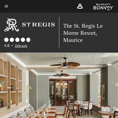
Skip
to
Texte du menu
main
The St. Regis Le
content
Morne Resort,
Maurice
4.8
•
229 avis