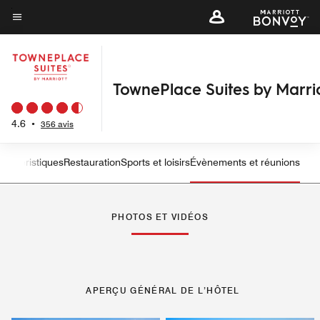
Skip
to
Texte du menu
main
content
TownePlace Suites by Marri
4.6
•
356 avis
ractéristiques
Restauration
Sports et loisirs
Évènements et réunions
flèche vers la gauche
flè
PHOTOS ET VIDÉOS
APERÇU GÉNÉRAL DE L’HÔTEL