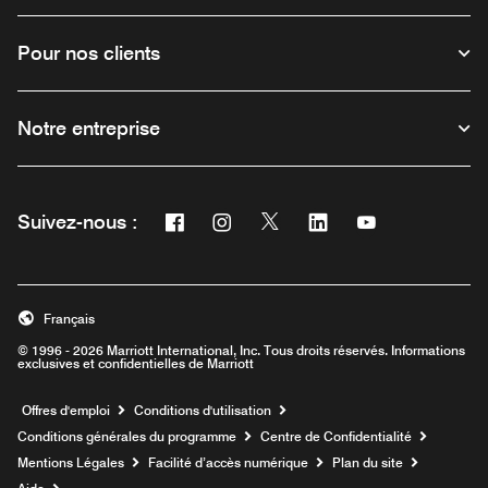
Pour nos clients
Notre entreprise
Facebook
Instagram
Twitter
Linkedin
Youtube
Suivez-nous :
Ouvre une nouvelle fenêtre
Ouvre une nouvelle fenêtre
Ouvre une nouvelle fenêtre
Ouvre une nouvelle fe
Ouvre une nouve
Français
© 1996 - 2026 Marriott International, Inc. Tous droits réservés. Informations
exclusives et confidentielles de Marriott
Ouvre une nouvelle fenêtre
Offres d'emploi
Conditions d'utilisation
Conditions générales du programme
Centre de Confidentialité
Mentions Légales
Facilité d’accès numérique
Plan du site