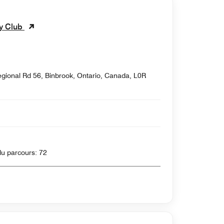
ry Club
gional Rd 56, Binbrook, Ontario, Canada, L0R
, 6658 Yards , Par du parcours: 72