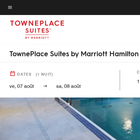
Skip
to
Texte du menu
main
content
TownePlace Suites by Marriott Hamilton
C
DATES
(
1
NUIT)
1
ve, 07 août
sa, 08 août