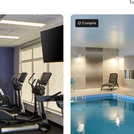
To
Compris