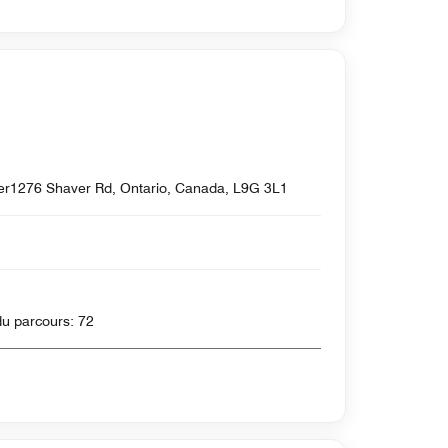
er1276 Shaver Rd, Ontario, Canada, L9G 3L1
, 5500 Yards , Par du parcours: 72