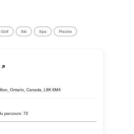
Golf
Ski
Spa
Piscine
ilton, Ontario, Canada, L8K 6M4
, 7150 Yards , Par du parcours: 72