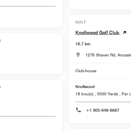
GOLF
Knollwood Golf Club
S
16.7 km
1276 Shaver Rd, Ancast
Club-house
Knollwood
S
18 trou(s) 
+1 905-648-6687