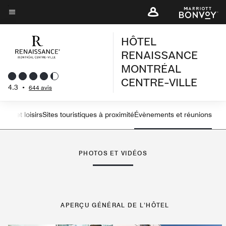
Skip
to
Texte du menu
main
HÔTEL
content
RENAISSANCE
MONTRÉAL
CENTRE-VILLE
4.3
•
644 avis
orts et loisirs
Sites touristiques à proximité
Évènements et réunions
flèche vers la gauche
flè
PHOTOS ET VIDÉOS
APERÇU GÉNÉRAL DE L’HÔTEL