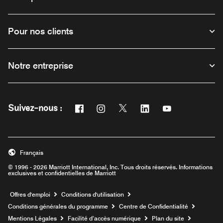
Pour nos clients
Notre entreprise
Facebook
Instagram
Twitter
Linkedin
Youtube
Suivez-nous :
Ouvre une nouvelle fenêtre
Ouvre une nouvelle fenêtre
Ouvre une nouvelle fenêtre
Ouvre une nouvelle fe
Ouvre une nouve
Français
© 1996 - 2026 Marriott International, Inc. Tous droits réservés. Informations
exclusives et confidentielles de Marriott
Ouvre une nouvelle fenêtre
Offres d'emploi
Conditions d'utilisation
Conditions générales du programme
Centre de Confidentialité
Mentions Légales
Facilité d’accès numérique
Plan du site