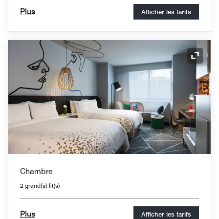
Plus
Afficher les tarifs
Icône 
Chambre
2 grand(s) lit(s)
Plus
Afficher les tarifs