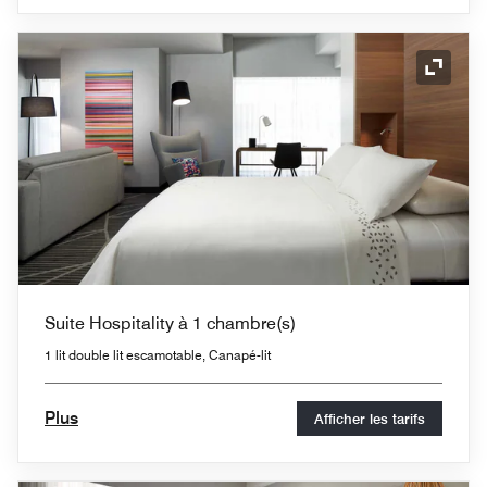
Icône 
Suite Hospitality à 1 chambre(s)
1 lit double lit escamotable, Canapé-lit
Plus
Afficher les tarifs