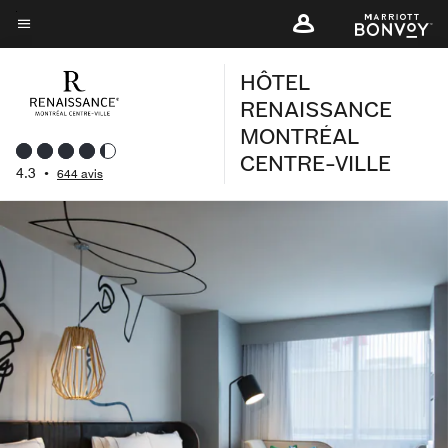
Skip
to
Texte du menu
main
HÔTEL
content
RENAISSANCE
MONTRÉAL
CENTRE-VILLE
4.3
•
644 avis