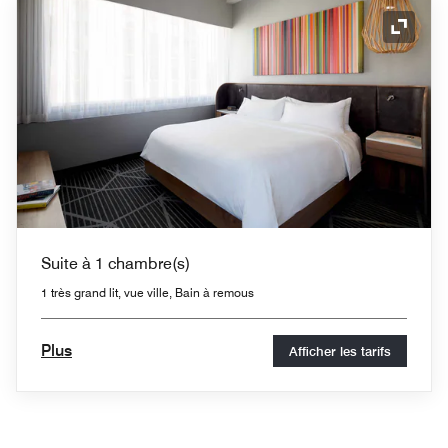
Icône 
Suite à 1 chambre(s)
1 très grand lit, vue ville, Bain à remous
Plus
Afficher les tarifs