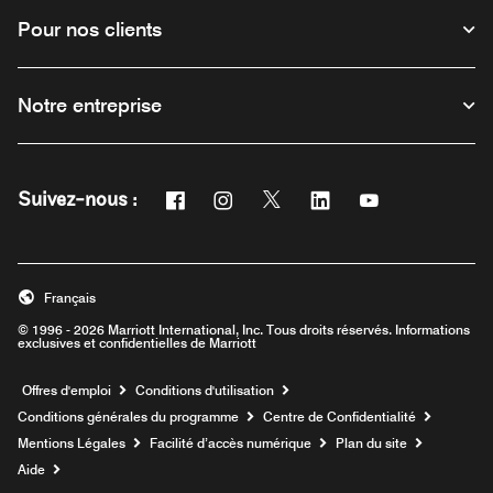
Pour nos clients
Notre entreprise
Facebook
Instagram
Twitter
Linkedin
Youtube
Suivez-nous :
Ouvre une nouvelle fenêtre
Ouvre une nouvelle fenêtre
Ouvre une nouvelle fenêtre
Ouvre une nouvelle fe
Ouvre une nouve
Français
© 1996 - 2026 Marriott International, Inc. Tous droits réservés. Informations
exclusives et confidentielles de Marriott
Ouvre une nouvelle fenêtre
Offres d'emploi
Conditions d'utilisation
Conditions générales du programme
Centre de Confidentialité
Mentions Légales
Facilité d’accès numérique
Plan du site
Aide