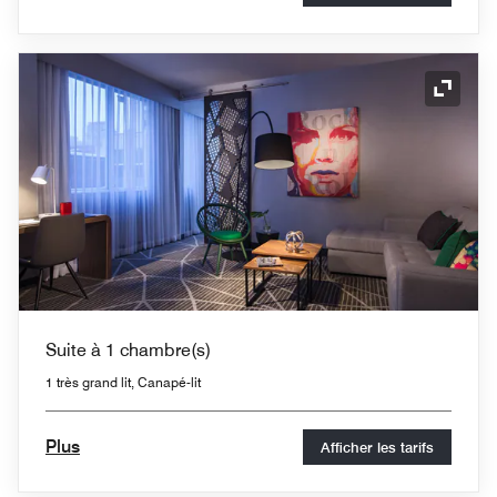
Icône 
Suite à 1 chambre(s)
1 très grand lit, Canapé-lit
Plus
Afficher les tarifs