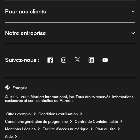
Pour nos clients
Notre entreprise
Facebook
Instagram
Twitter
Linkedin
Youtube
Suivez-nous :
Ouvre une nouvelle fenêtre
Ouvre une nouvelle fenêtre
Ouvre une nouvelle fenêtre
Ouvre une nouvelle fe
Ouvre une nouve
Français
© 1996 - 2026 Marriott International, Inc. Tous droits réservés. Informations
exclusives et confidentielles de Marriott
Ouvre une nouvelle fenêtre
Offres d'emploi
Conditions d'utilisation
Conditions générales du programme
Centre de Confidentialité
Mentions Légales
Facilité d’accès numérique
Plan du site
Aide