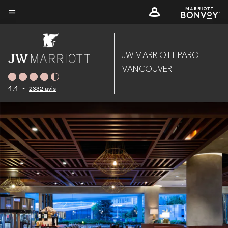
Skip
to
Texte du menu
main
content
JW MARRIOTT PARQ
VANCOUVER
4.4
•
2332 avis