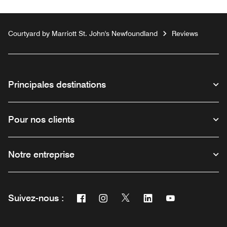
Courtyard by Marriott St. John's Newfoundland
Reviews
Principales destinations
Pour nos clients
Notre entreprise
Facebook
Instagram
Twitter
Linkedin
Youtube
Suivez-nous :
Ouvre une nouvelle fenêtre
Ouvre une nouvelle fenêtre
Ouvre une nouvelle fenêtre
Ouvre une nouvelle fe
Ouvre une nouve