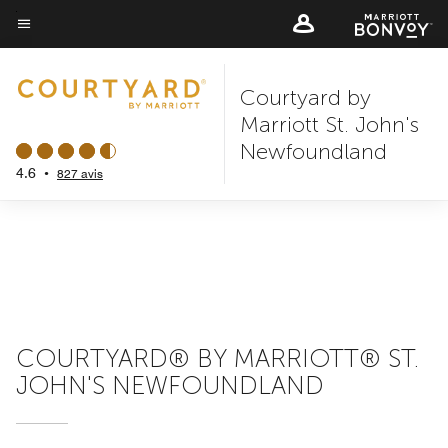
Skip
to
Texte du menu
main
Courtyard by
content
Marriott St. John's
Newfoundland
4.6
•
827 avis
COURTYARD® BY MARRIOTT® ST.
JOHN'S NEWFOUNDLAND