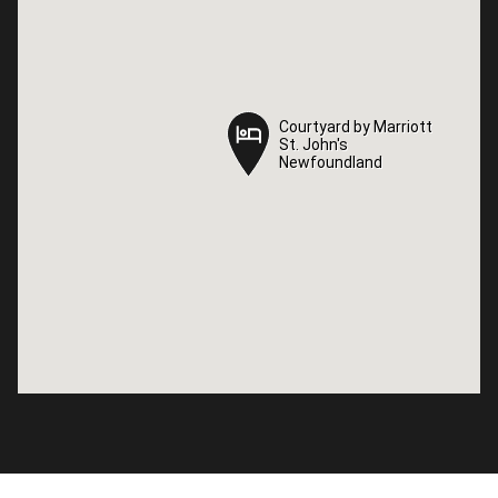
Courtyard by Marriott
Courtyard by Marriott
St. John's
St. John's
Newfoundland
Newfoundland