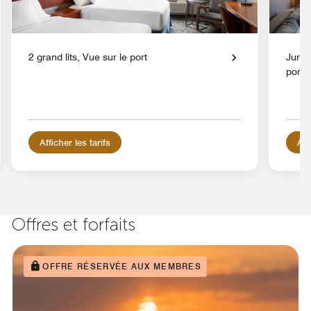
2 grand lits, Vue sur le port
Junior
port
Afficher les tarifs
Aff
Offres et forfaits
OFFRE RÉSERVÉE AUX MEMBRES