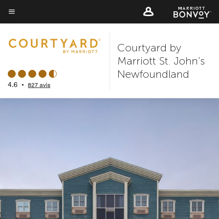
Skip
to
Texte du menu
main
Courtyard by
content
Marriott St. John's
Newfoundland
4.6
•
827 avis