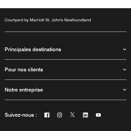
Courtyard by Marriott St. John's Newfoundland
Principales destinations
Pour nos clients
Notre entreprise
Facebook
Instagram
Twitter
Linkedin
Youtube
Suivez-nous :
Ouvre une nouvelle fenêtre
Ouvre une nouvelle fenêtre
Ouvre une nouvelle fenêtre
Ouvre une nouvelle fe
Ouvre une nouve