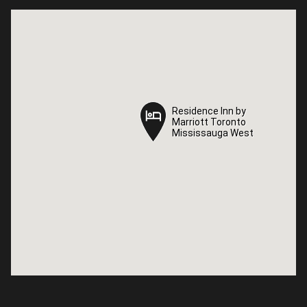
Residence Inn by
Residence Inn by
Marriott Toronto
Marriott Toronto
Mississauga West
Mississauga West