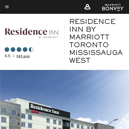
Skip
to
Texte du menu
main
RESIDENCE
content
INN BY
MARRIOTT
TORONTO
MISSISSAUGA
4.5
•
343 avis
WEST