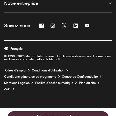
Notre entreprise
Facebook
Instagram
Twitter
Linkedin
Youtube
Suivez-nous :
Ouvre une nouvelle fenêtre
Ouvre une nouvelle fenêtre
Ouvre une nouvelle fenêtre
Ouvre une nouvelle fe
Ouvre une nouve
Français
© 1996 - 2026 Marriott International, Inc. Tous droits réservés. Informations
exclusives et confidentielles de Marriott
Ouvre une nouvelle fenêtre
Offres d'emploi
Conditions d'utilisation
Conditions générales du programme
Centre de Confidentialité
Mentions Légales
Facilité d’accès numérique
Plan du site
Aide