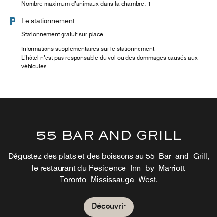
Nombre maximum d’animaux dans la chambre: 1
Le stationnement
Stationnement gratuit sur place
Informations supplémentaires sur le stationnement
L’hôtel n’est pas responsable du vol ou des dommages causés aux
véhicules.
55 BAR AND GRILL
55 BAR AND GRILL
Dégustez des plats et des boissons au 55 Bar and Grill,
Join us For Drinks Or Dinner at the 55 Bar and Grill
le restaurant du Residence Inn by Marriott
Toronto Mississauga West.
Découvrir
Découvrir