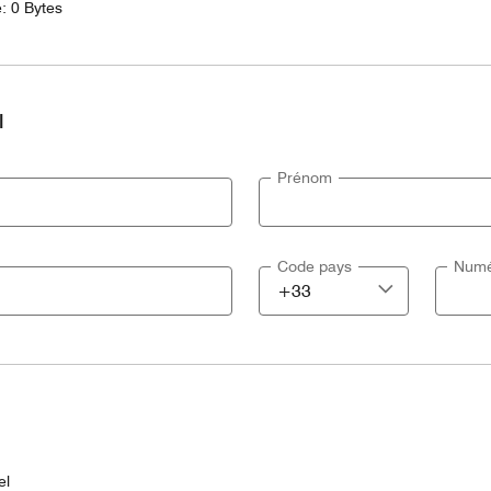
e: 0 Bytes
l
Prénom
Code pays
Numé
el