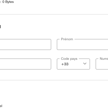
e: 0 Bytes
l
Prénom
Code pays
Numé
el