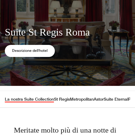
Suite St Regis Roma
Opens a new window
Descrizione dell'hotel
La nostra Suite Collection
St Regis
Metropolitan
Astor
Suite Eternal
Pre
Meritate molto più di una notte di