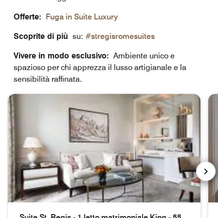
Offerte:
Fuga in Suite Luxury
Scoprite di più
su:
#stregisromesuites
Vivere in modo esclusivo:
Ambiente unico e
spazioso per chi apprezza il lusso artigianale e la
sensibilità raffinata.
NEX
Suite St. Regis - 1 letto matrimoniale King - 55