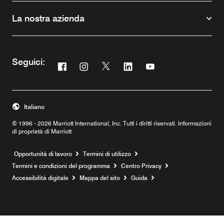
La nostra azienda
Seguici:
Facebook
Instagram
Twitter
Linkedin
Youtube
Opens a new window
Opens a new window
Opens a new window
Opens a new window
Opens a new windo
Italiano
© 1996 - 2026 Marriott International, Inc. Tutti i diritti riservati. Informazioni
di proprietà di Marriott
Opens a new window
Opportunità di lavoro
Termini di utilizzo
Termini e condizioni del programma
Centro Privacy
Accessibilità digitale
Mappa del sito
Guida