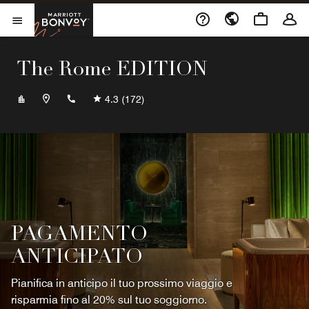
Skip to Content
Marriott Bonvoy
Aprite il menu
The Rome EDITION
+390645249000
4.3
(172)
PAGAMENTO
ANTICIPATO
Pianifica in anticipo il tuo prossimo viaggio e
risparmia fino al 20% sul tuo soggiorno.