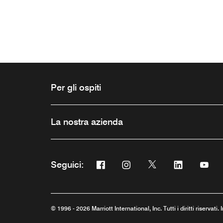
Per gli ospiti
La nostra azienda
Facebook
Instagram
Twitter
Linkedin
You
Seguici:
Apre una nuova finestra
Apre una nuova finestra
Apre una nuova fine
Apre una nuo
Apre 
© 1996 - 2026 Marriott International, Inc. Tutti i diritti riservati.