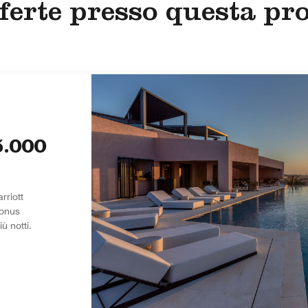
ferte presso questa pr
5.000
rriott
bonus
ù notti.