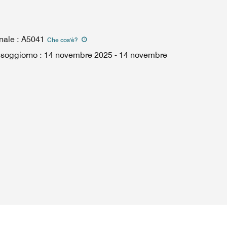
nale
:
A5041
Che cos'è
?
l soggiorno
:
14 novembre 2025
-
14 novembre