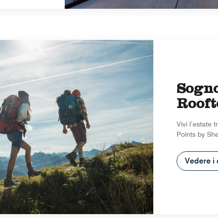
Sogno
Rooft
Vivi l’estate
Points by Sh
Vedere i 