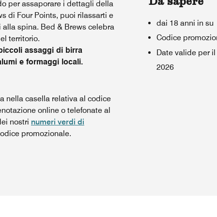
Da sapere
o per assaporare i dettagli della
 di Four Points, puoi rilassarti e
dai 18 anni in su
li alla spina. Bed & Brews celebra
Codice promozio
l territorio.
iccoli assaggi di birra
Date valide per i
lumi e formaggi locali.
2026
 nella casella relativa al codice
otazione online o telefonate al
ei nostri
numeri verdi di
 codice promozionale.