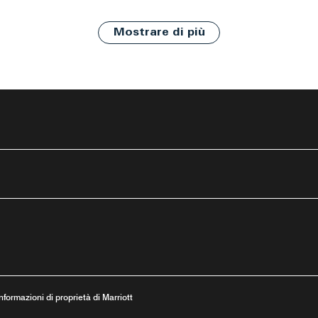
Mostrare di più
tube
stra
va finestra
una nuova finestra
 Informazioni di proprietà di Marriott