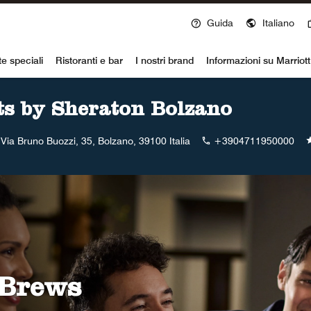
Guida
Italiano
voy
te speciali
Ristoranti e bar
I nostri brand
Informazioni su Marriot
ts by Sheraton Bolzano
Via Bruno Buozzi, 35, Bolzano, 39100 Italia
+3904711950000
 Brews