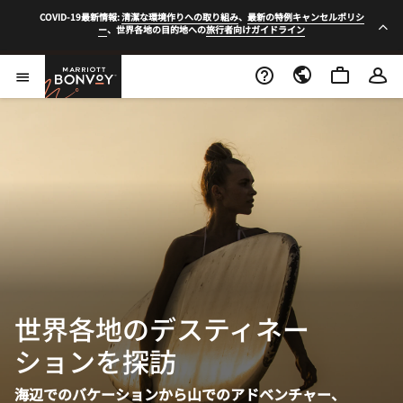
コンテンツに移動する
COVID-19最新情報:
清潔な環境作りへの取り組み
、
最新の特例キャンセルポリシ
通
ー
、世界各地の目的地への
旅行者向けガイドライン
Marriott Bonvoy
メニューを開く
世界各地のデスティネー
ションを探訪
海辺でのバケーションから山でのアドベンチャー、