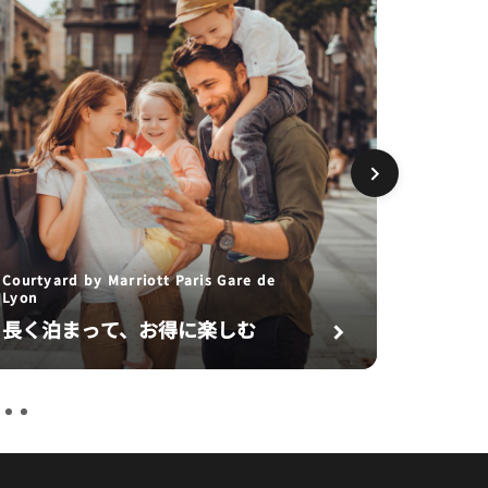
Courtya
Lyon
Courtyard by Marriott Paris Gare de
Park
Lyon
長く泊まって、お得に楽しむ
オファ