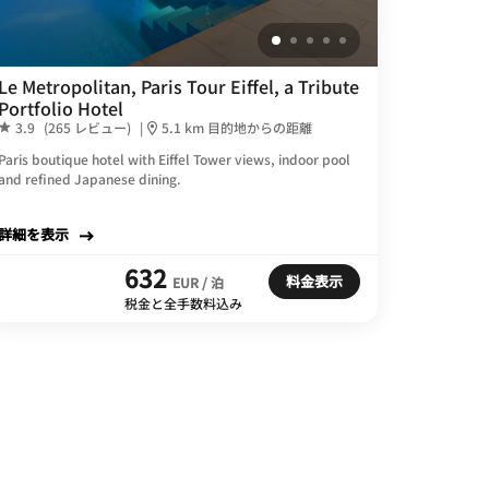
Le Metropolitan, Paris Tour Eiffel, a Tribute
Portfolio Hotel
3.9
(265 レビュー)
|
5.1 km 目的地からの距離
Paris boutique hotel with Eiffel Tower views, indoor pool
and refined Japanese dining.
詳細を表示
632
料金表示
EUR / 泊
税金と全手数料込み