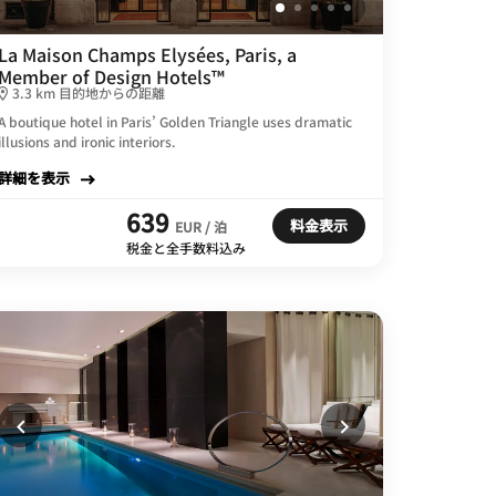
La Maison Champs Elysées, Paris, a
Member of Design Hotels™
3.3 km 目的地からの距離
A boutique hotel in Paris’ Golden Triangle uses dramatic
illusions and ironic interiors.
詳細を表示
639
料金表示
EUR / 泊
税金と全手数料込み