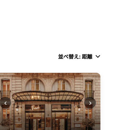
並べ替え
:
距離