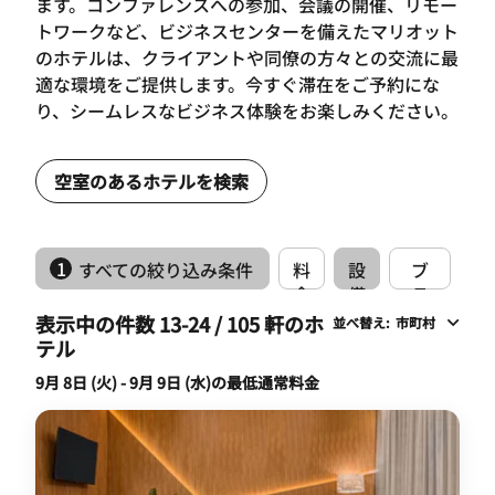
ます。コンファレンスへの参加、会議の開催、リモー
トワークなど、ビジネスセンターを備えたマリオット
のホテルは、クライアントや同僚の方々との交流に最
適な環境をご提供します。今すぐ滞在をご予約にな
り、シームレスなビジネス体験をお楽しみください。
空室のあるホテルを検索
1
すべての絞り込み条件
料
設
ブ
金
備
ラ
ン
表示中の件数 13-24 / 105 軒のホ
並べ替え
:
市町村
ド
テル
9月 8日 (火) - 9月 9日 (水)の最低通常料金