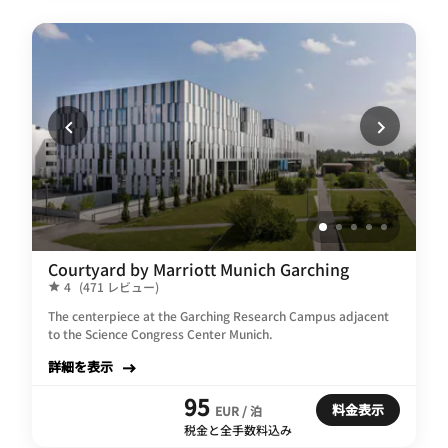
Courtyard by Marriott Munich Garching
4
(471 レビュー)
The centerpiece at the Garching Research Campus adjacent
to the Science Congress Center Munich.
詳細を表示
95
料金表示
EUR / 泊
税金と全手数料込み