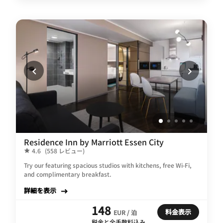
Residence Inn by Marriott Essen City
4.6
(558 レビュー)
Try our featuring spacious studios with kitchens, free Wi-Fi,
and complimentary breakfast.
詳細を表示
148
料金表示
EUR / 泊
税金と全手数料込み