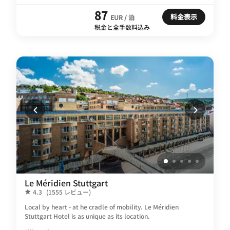
87
料金表示
EUR / 泊
税金と全手数料込み
Le Méridien Stuttgart
4.3
(1555 レビュー)
Local by heart - at he cradle of mobility. Le Méridien
Stuttgart Hotel is as unique as its location.