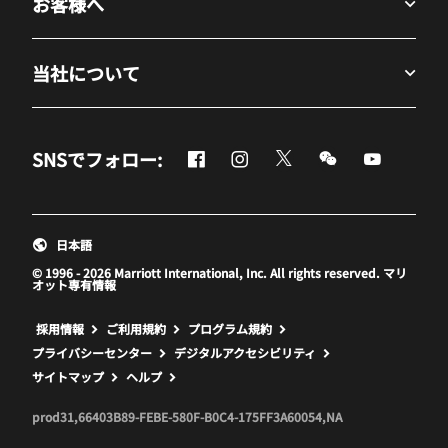
お客様へ
当社について
Facebook
Instagram
Twitter
Messenger
Youtube
SNSでフォロー:
新しいウィンドウで開く
新しいウィンドウで開く
新しいウィンドウで開
新しいウィンド
新しいウ
日本語
© 1996 - 2026 Marriott International, Inc. All rights reserved. マリ
オット専有情報
新しいウィンドウで開く
採用情報
ご利用規約
プログラム規約
プライバシーセンター
デジタルアクセシビリティ
サイトマップ
ヘルプ
prod31,66403B89-FEBE-580F-B0C4-175FF3A60054,NA