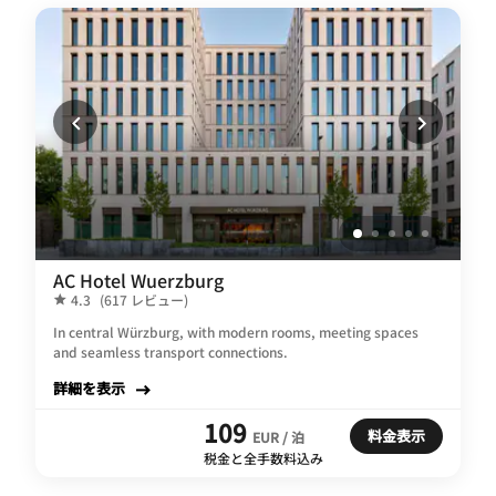
AC Hotel Wuerzburg
4.3
(617 レビュー)
In central Würzburg, with modern rooms, meeting spaces
and seamless transport connections.
詳細を表示
109
料金表示
EUR / 泊
税金と全手数料込み