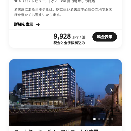
4
(332 レビュー)
|
2.1 km 目的地からの距離
名古屋にある当ホテルは、駅に近い名古屋中心部の立地でお客
様を温かくお迎えいたします。
詳細を表示
9,928
料金表示
JPY / 泊
税金と全手数料込み