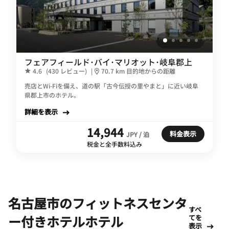
フェアフィールド･バイ･マリオット･岐阜郡上
4.6
(430 レビュー)
|
70.7 km 目的地からの距離
売店とWi-Fiを備え、道の駅「古今伝授の里やまと」に近い岐阜
県郡上市のホテル。
詳細を表示
14,944
料金表示
JPY / 泊
税金と全手数料込み
名古屋市のフィットネスセンタ
すべ
ー付きホテルホテル
てを
表示