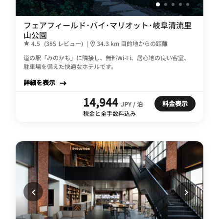
フェアフィールド･バイ･マリオット･岐阜清流里
山公園
4.5
(385 レビュー)
|
34.3 km 目的地からの距離
道の駅「みのかも」に隣接し、無料Wi-Fi、居心地の良い客室、
駐車場を備えた快適なホテルです。
詳細を表示
14,944
料金表示
JPY / 泊
税金と全手数料込み