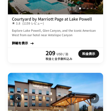
Courtyard by Marriott Page at Lake Powell
3.8
(1159 レビュー)
Explore Lake Powell, Glen Canyon, and the iconic American
West from our hotel near Antelope Canyon
詳細を表示
209
料金表示
USD / 泊
税金と全手数料込み