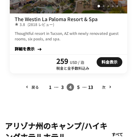
The Westin La Paloma Resort & Spa
3.8
(2818 レビュー)
Thoughtful resort in Tucson, AZ with newly renovated guest
rooms, six pools, and spa.
詳細を表示
259
料金表示
USD / 泊
税金と全手数料込み
1
…
3
4
5
…
13
戻る
次
アリゾナ州のキャンプ/ハイキ
ングホテルホテル
すべて