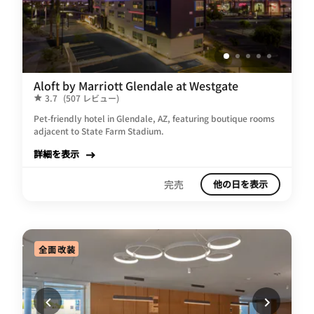
Aloft by Marriott Glendale at Westgate
3.7
(507 レビュー)
Pet-friendly hotel in Glendale, AZ, featuring boutique rooms
adjacent to State Farm Stadium.
詳細を表示
完売
他の日を表示
全面改装