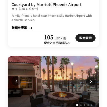
Courtyard by Marriott Phoenix Airport
4
(988 レビュー)
Family-friendly hotel near Phoenix Sky Harbor Airport with
a shuttle service.
詳細を表示
105
料金表示
USD / 泊
税金と全手数料込み