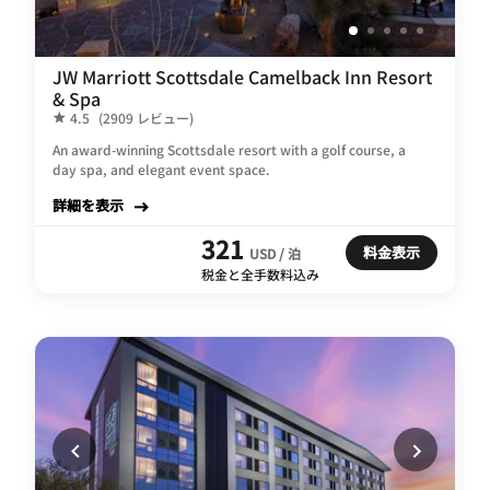
JW Marriott Scottsdale Camelback Inn Resort
& Spa
4.5
(2909 レビュー)
An award-winning Scottsdale resort with a golf course, a
day spa, and elegant event space.
詳細を表示
321
料金表示
USD / 泊
税金と全手数料込み