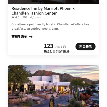
Residence Inn by Marriott Phoenix
Chandler/Fashion Center
4.2
(592 レビュー)
Our all-suite pet friendly hotel in Chandler, AZ offers free
breakfast, an outdoor pool & gym.
詳細を表示
123
料金表示
USD / 泊
税金と全手数料込み