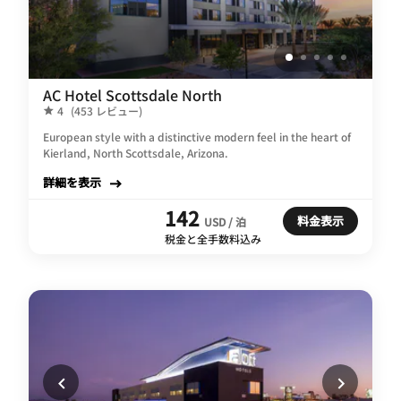
AC Hotel Scottsdale North
4
(453 レビュー)
European style with a distinctive modern feel in the heart of
Kierland, North Scottsdale, Arizona.
詳細を表示
142
料金表示
USD / 泊
税金と全手数料込み