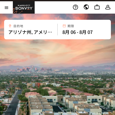
Skip to Content
Marriott Bonvoy
メニューを開く
目的地
期限