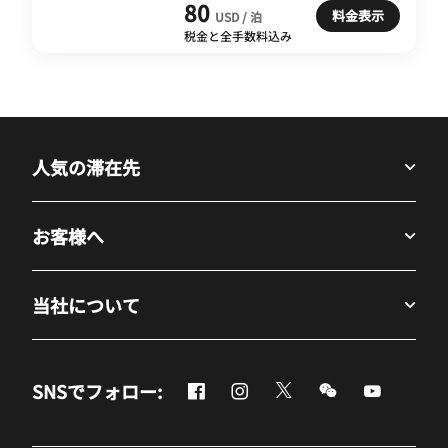
80
料金表示
USD / 泊
税金と全手数料込み
人気の滞在先
お客様へ
当社について
Facebook
Instagram
Twitter
Messenger
Youtube
SNSでフォロー:
新しいウィンドウで開く
新しいウィンドウで開く
新しいウィンドウで開
新しいウィンド
新しいウ