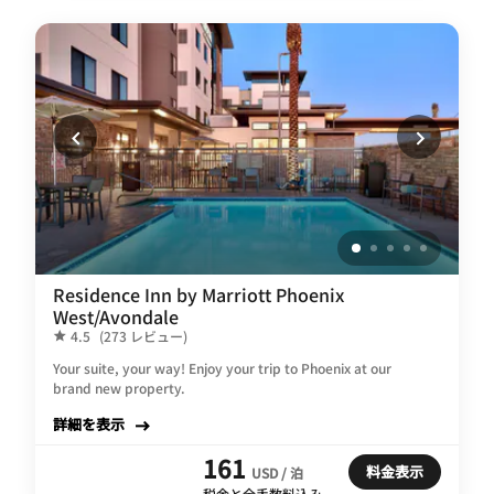
Residence Inn by Marriott Phoenix
West/Avondale
4.5
(273 レビュー)
Your suite, your way! Enjoy your trip to Phoenix at our
brand new property.
詳細を表示
161
料金表示
USD / 泊
税金と全手数料込み