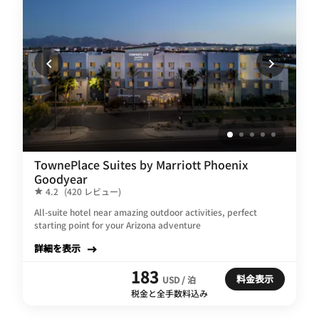
TownePlace Suites by Marriott Phoenix
Goodyear
4.2
(420 レビュー)
All-suite hotel near amazing outdoor activities, perfect
starting point for your Arizona adventure
詳細を表示
183
料金表示
USD / 泊
税金と全手数料込み