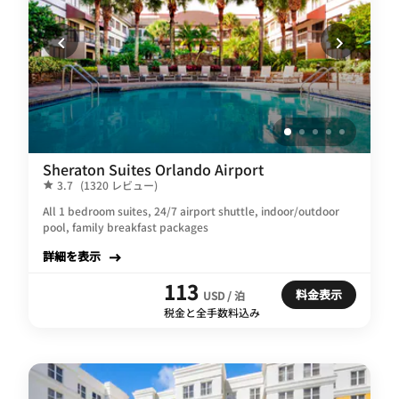
Sheraton Suites Orlando Airport
3.7
(1320 レビュー)
All 1 bedroom suites, 24/7 airport shuttle, indoor/outdoor
pool, family breakfast packages
詳細を表示
113
料金表示
USD / 泊
税金と全手数料込み