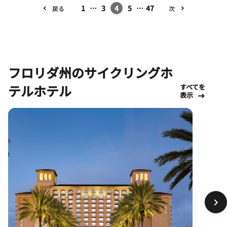
1
…
3
4
5
…
47
戻る
次
フロリダ州のサイクリングホ
テルホテル
すべてを
表示