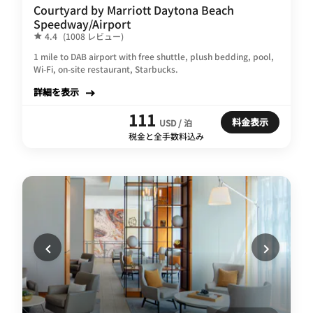
Courtyard by Marriott Daytona Beach
Speedway/Airport
4.4
(1008 レビュー)
1 mile to DAB airport with free shuttle, plush bedding, pool,
Wi-Fi, on-site restaurant, Starbucks.
詳細を表示
111
料金表示
USD / 泊
税金と全手数料込み