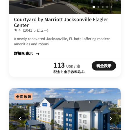
Courtyard by Marriott Jacksonville Flagler
Center
4
(1041 レビュー)
A newly renovated Jacksonville, FL hotel offering modern
amenities and rooms
詳細を表示
113
料金表示
USD / 泊
税金と全手数料込み
全面改装