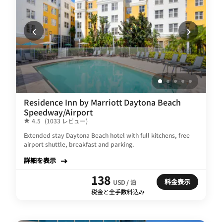
Residence Inn by Marriott Daytona Beach
Speedway/Airport
4.5
(1033 レビュー)
Extended stay Daytona Beach hotel with full kitchens, free
airport shuttle, breakfast and parking.
詳細を表示
138
料金表示
USD / 泊
税金と全手数料込み