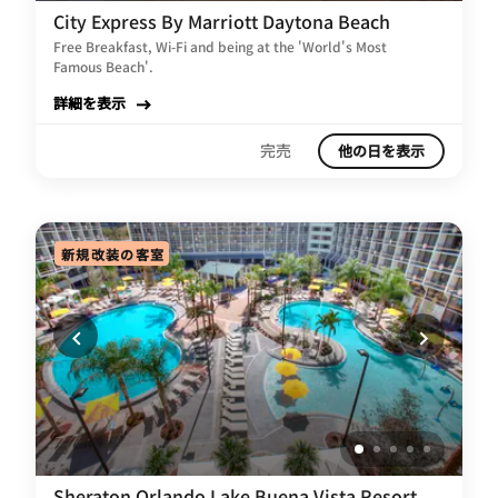
City Express By Marriott Daytona Beach
Free Breakfast, Wi-Fi and being at the 'World's Most
Famous Beach'.
詳細を表示
完売
他の日を表示
新規改装の客室
Sheraton Orlando Lake Buena Vista Resort