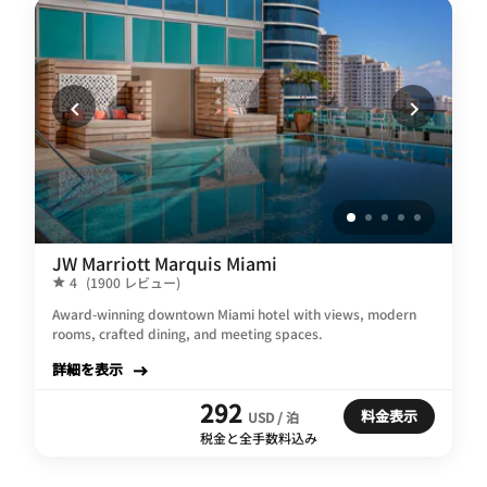
JW Marriott Marquis Miami
4
(1900 レビュー)
Award-winning downtown Miami hotel with views, modern
rooms, crafted dining, and meeting spaces.
詳細を表示
292
料金表示
USD / 泊
税金と全手数料込み