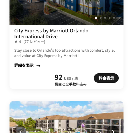
City Express by Marriott Orlando
International Drive
4
(77 レビュー)
Stay close to Orlando’s top attractions with comfort, style,
and value at City Express by Marriott!
詳細を表示
92
料金表示
USD / 泊
税金と全手数料込み