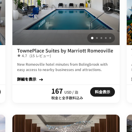
TownePlace Suites by Marriott Romeoville
4.7
(15 レビュー)
New Romeoville hotel minutes from Bolingbrook with
easy access to nearby businesses and attractions.
詳細を表示
167
料金表示
USD / 泊
税金と全手数料込み