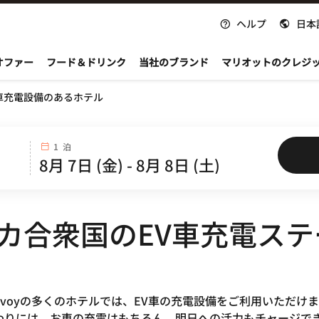
ヘルプ
日本
nvoy
オファー
フード＆ドリンク
当社のブランド
マリオットのクレジ
車充電設備のあるホテル
1 泊
リカ合衆国のEV車充電ス
t Bonvoyの多くのホテルでは、EV車の充電設備をご利用いただ
わりには、お車の充電はもちろん、明日への活力もチャージで