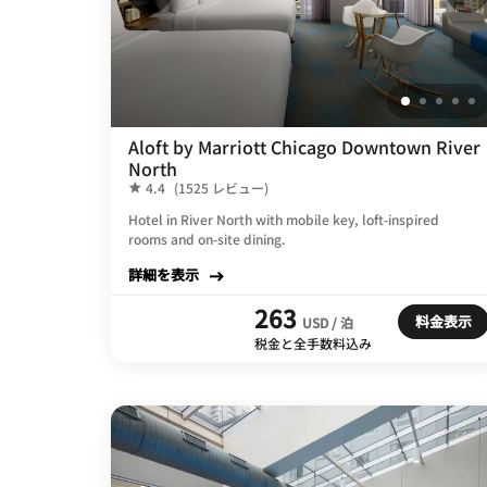
Aloft by Marriott Chicago Downtown River
North
4.4
(1525 レビュー)
Hotel in River North with mobile key, loft-inspired
rooms and on-site dining.
詳細を表示
263
料金表示
USD / 泊
税金と全手数料込み