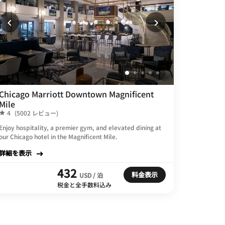
Chicago Marriott Downtown Magnificent
Mile
4
(5002 レビュー)
Enjoy hospitality, a premier gym, and elevated dining at
our Chicago hotel in the Magnificent Mile.
詳細を表示
432
料金表示
USD / 泊
税金と全手数料込み
The St.