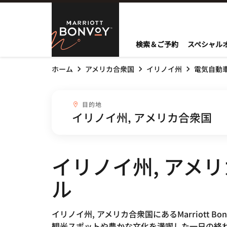
Skip to Content
Marriott Bo
検索＆ご予約
スペシャル
ホーム
アメリカ合衆国
イリノイ州
電気自動
目的地combobox
目的地
イリノイ州, アメ
ル
イリノイ州, アメリカ合衆国にあるMarriot
観光スポットや豊かな文化を満喫した一日の終