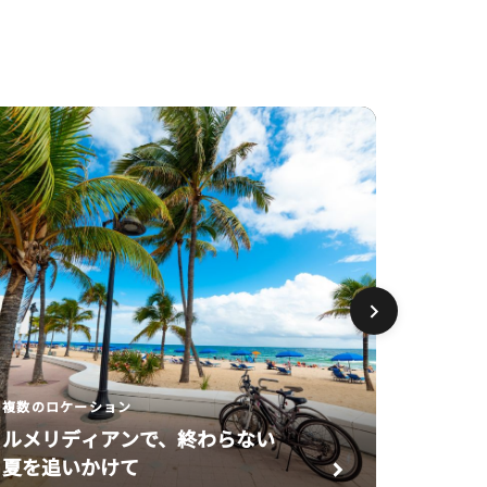
Regis
Chicag
贅
を
極
め
た
セ
レ
ブ
レ
ー
シ
ョ
ン
複数のロケーション
ルメリディアンで、終わらない
夏を追いかけて