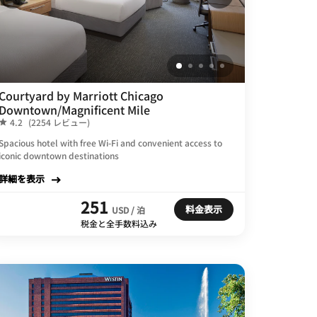
Courtyard by Marriott Chicago
Downtown/Magnificent Mile
4.2
(2254 レビュー)
Spacious hotel with free Wi-Fi and convenient access to
iconic downtown destinations
詳細を表示
251
料金表示
USD / 泊
税金と全手数料込み