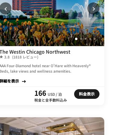
The Westin Chicago Northwest
3.8
(1818 レビュー)
AAA Four-Diamond hotel near O’Hare with Heavenly®
Beds, lake views and wellness amenities.
詳細を表示
166
料金表示
USD / 泊
税金と全手数料込み