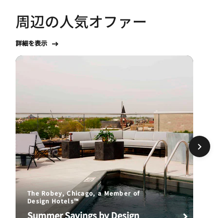
周辺の人気オファー
詳細を表示
The Robey, Chicago, a Member of
Design Hotels™
Summer Savings by Design