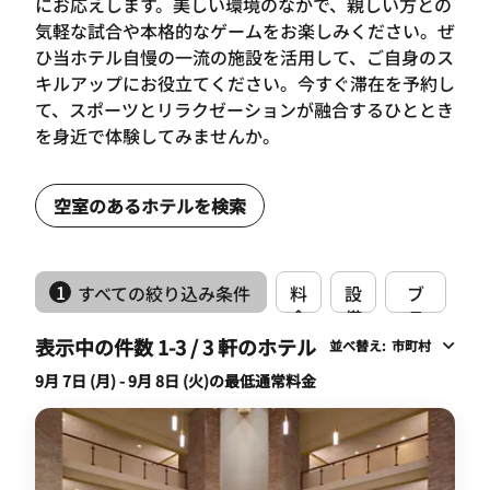
にお応えします。美しい環境のなかで、親しい方との
気軽な試合や本格的なゲームをお楽しみください。ぜ
ひ当ホテル自慢の一流の施設を活用して、ご自身のス
キルアップにお役立てください。今すぐ滞在を予約し
て、スポーツとリラクゼーションが融合するひととき
を身近で体験してみませんか。
空室のあるホテルを検索
1
すべての絞り込み条件
料
設
ブ
金
備
ラ
ン
表示中の件数 1-3 / 3 軒のホテル
並べ替え
:
市町村
ド
9月 7日 (月) - 9月 8日 (火)の最低通常料金