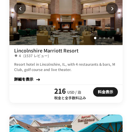
Lincolnshire Marriott Resort
4
(1537 レビュー)
Resort hotel in Lincolnshire, IL, with 4 restaurants & bars, M
Club, golf course and live theater.
詳細を表示
216
料金表示
USD / 泊
税金と全手数料込み