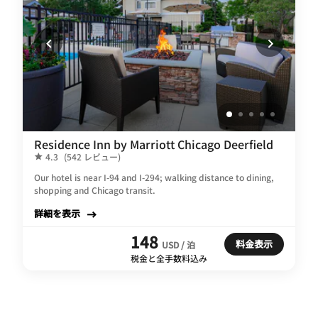
Residence Inn by Marriott Chicago Deerfield
4.3
(542 レビュー)
Our hotel is near I-94 and I-294; walking distance to dining,
shopping and Chicago transit.
詳細を表示
148
料金表示
USD / 泊
税金と全手数料込み