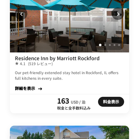
Residence Inn by Marriott Rockford
4.1
(519 レビュー)
Our pet-friendly extended stay hotel in Rockford, IL offers
full kitchens in every suite.
詳細を表示
163
料金表示
USD / 泊
税金と全手数料込み