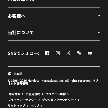
お客様へ
当社について
Facebook
Instagram
Twitter
Messenger
Youtube
SNSでフォロー:
新しいウィンドウで開く
新しいウィンドウで開く
新しいウィンドウで開
新しいウィンド
新しいウ
日本語
© 1996 - 2026 Marriott International, Inc. All rights reserved. マリ
オット専有情報
新しいウィンドウで開く
採用情報
ご利用規約
プログラム規約
プライバシーセンター
デジタルアクセシビリティ
サイトマップ
ヘルプ