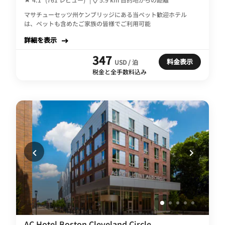
マサチューセッツ州ケンブリッジにある当ペット歓迎ホテル
は、ペットも含めたご家族の皆様でご利用可能
詳細を表示
347
料金表示
USD / 泊
税金と全手数料込み
AC Hotel Boston Cleveland Circle