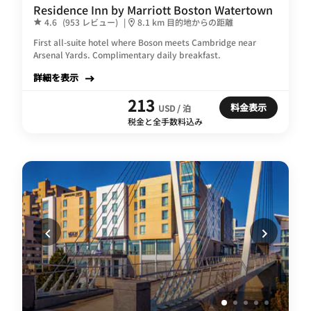
Residence Inn by Marriott Boston Watertown
4.6
(953 レビュー)
|
8.1 km 目的地からの距離
First all-suite hotel where Boson meets Cambridge near
Arsenal Yards. Complimentary daily breakfast.
詳細を表示
213
料金表示
USD / 泊
税金と全手数料込み