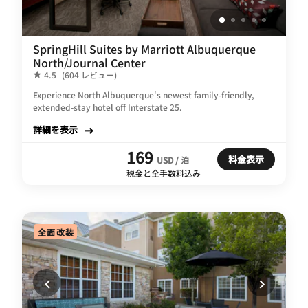
SpringHill Suites by Marriott Albuquerque
North/Journal Center
4.5
(604 レビュー)
Experience North Albuquerque's newest family-friendly,
extended-stay hotel off Interstate 25.
詳細を表示
169
料金表示
USD / 泊
税金と全手数料込み
全面改装