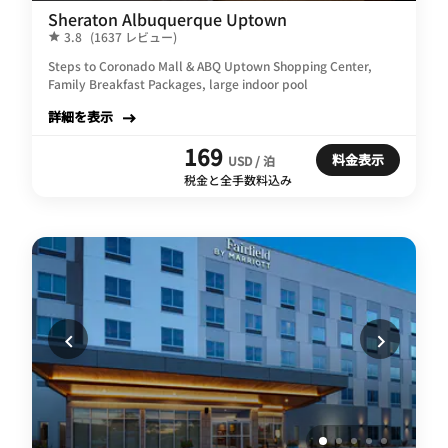
Sheraton Albuquerque Uptown
3.8
(1637 レビュー)
Steps to Coronado Mall & ABQ Uptown Shopping Center,
Family Breakfast Packages, large indoor pool
詳細を表示
169
料金表示
USD / 泊
税金と全手数料込み