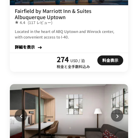
Fairfield by Marriott Inn & Suites
Albuquerque Uptown
4.4
(117 レビュー)
Located in the heart of ABQ Uptown and Winrock center,
with convenient access to I-40.
詳細を表示
274
料金表示
USD / 泊
税金と全手数料込み