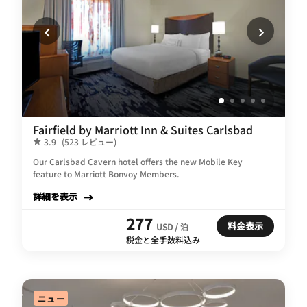
Fairfield by Marriott Inn & Suites Carlsbad
3.9
(523 レビュー)
Our Carlsbad Cavern hotel offers the new Mobile Key
feature to Marriott Bonvoy Members.
詳細を表示
277
料金表示
USD / 泊
税金と全手数料込み
ニュー