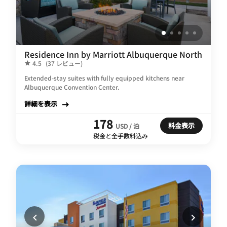
Residence Inn by Marriott Albuquerque North
4.5
(37 レビュー)
Extended-stay suites with fully equipped kitchens near
Albuquerque Convention Center.
詳細を表示
178
料金表示
USD / 泊
税金と全手数料込み