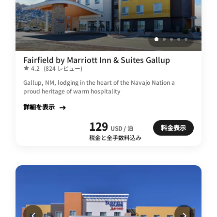
Fairfield by Marriott Inn & Suites Gallup
4.2
(824 レビュー)
Gallup, NM, lodging in the heart of the Navajo Nation a
proud heritage of warm hospitality
詳細を表示
129
料金表示
USD / 泊
税金と全手数料込み