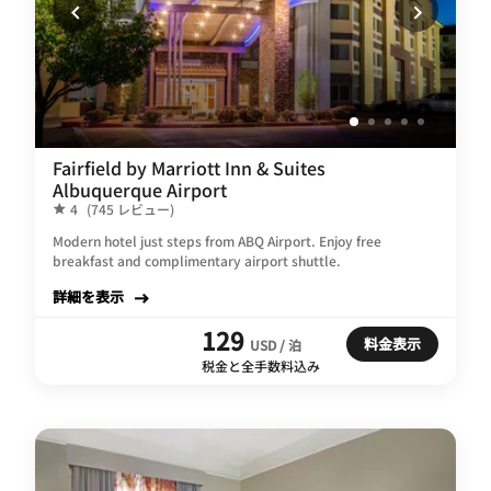
Fairfield by Marriott Inn & Suites
Albuquerque Airport
4
(745 レビュー)
Modern hotel just steps from ABQ Airport. Enjoy free
breakfast and complimentary airport shuttle.
詳細を表示
129
料金表示
USD / 泊
税金と全手数料込み