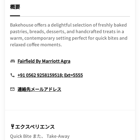
概要
Bakehouse offers a delightful selection of freshly baked
pastries, breads, desserts, and handcrafted treats in a
warm, contemporary setting perfect for quick bites and
relaxed coffee moments.
Opens In New Window
Fairfield By Marriott Agra
+91 0562 9258159518; Ext=5555
連絡先メールアドレス
エクスペリエンス
Quick Bite また、 Take-Away