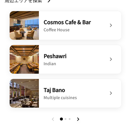
周辺エリアを探索
Cosmos Cafe & Bar
Coffee House
undefined Cosmos Cafe & Bar
Peshawri
Indian
undefined Peshawri
Taj Bano
Multiple cuisines
undefined Taj Bano