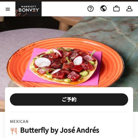
Skip to Content
Marriott Bonvoy
メニューを開く
ご予約
MEXICAN
Butterfly by José Andrés