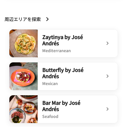
周辺エリアを探索
Zaytinya by José
Andrés
Mediterranean
undefined Zaytinya by José Andrés
Butterfly by José
Andrés
Mexican
undefined Butterfly by José Andrés
Bar Mar by José
Andrés
Seafood