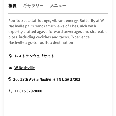
概要
ギャラリー
メニュー
Rooftop cocktail lounge, vibrant energy. Butterfly at W
Nashville pairs panoramic views of The Gulch with
expertly crafted agave-forward beverages and shareable
bites, including ceviches and tacos. Experience
Nashville’s go-to rooftop destination.
Opens In New Window
レストランウェブサイト
Opens In New Window
W Nashville
Opens In New Wi
300 12th Ave S
Nashville
TN
USA
37203
+1 615 379-9000