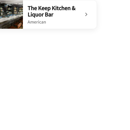
defined Buckeye Bourbon House
The Keep Kitchen &
Liquor Bar
American
defined The Keep Kitchen & Liquor Bar