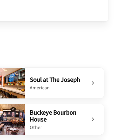
Soul at The Joseph
American
defined Soul at The Joseph
Buckeye Bourbon
House
Other