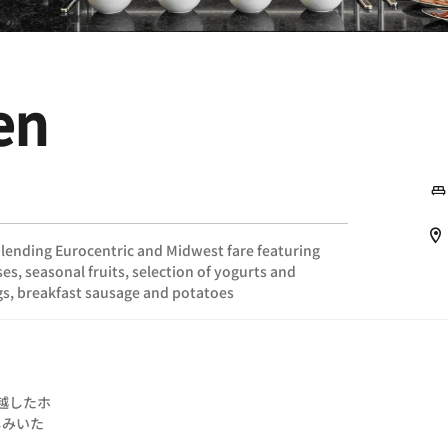
en
 blending Eurocentric and Midwest fare featuring
s, seasonal fruits, selection of yogurts and
gs, breakfast sausage and potatoes
卓越したホ
しみいた