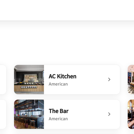
ow
AC Kitchen
American
otel
undefined AC Kitchen
un
The Bar
American