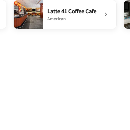
undefined The Bar
un
Latte 41 Coffee Cafe
American
undefined Latte 41 Coffee Cafe
un