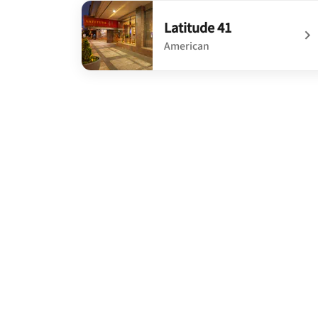
undefined The Guild House
Latitude 41
American
undefined Latitude 41