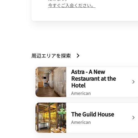
opens in new wind
今すぐご入会ください。
周辺エリアを探索
Astra - A New
Restaurant at the
Hotel
American
undefined Astra - A New Restaurant at the H
The Guild House
American