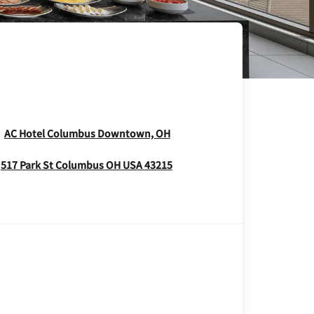
Opens In New Window
AC Hotel Columbus Downtown, OH
Opens In New Window
517 Park St
Columbus
OH
USA
43215