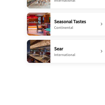
International
undefined The Garden Kitchen
Seasonal Tastes
Continental
undefined Seasonal Tastes
Sear
International
undefined Sear