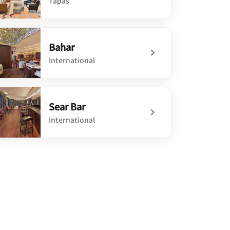
Tapas
defined On The Rocks
Bahar
International
defined Bahar
Sear Bar
International
defined Sear Bar