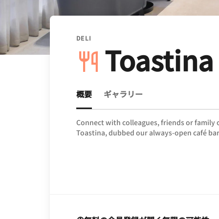
DELI
Toastina
概要
ギャラリー
Connect with colleagues, friends or family
Toastina, dubbed our always-open café bar