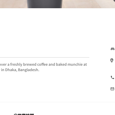
 over a freshly brewed coffee and baked munchie at
 in Dhaka, Bangladesh.