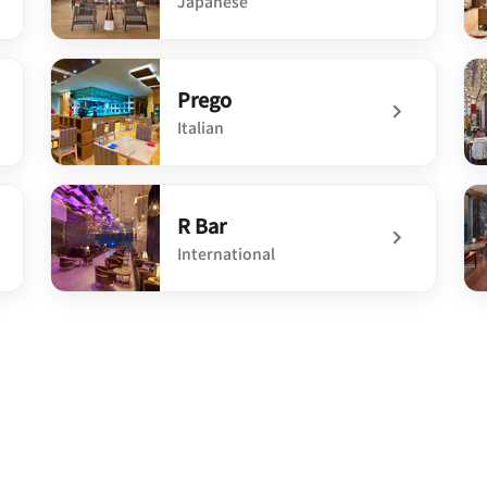
Japanese
undefined Yumi
un
Prego
Italian
undefined Prego
un
R Bar
International
undefined R Bar
un