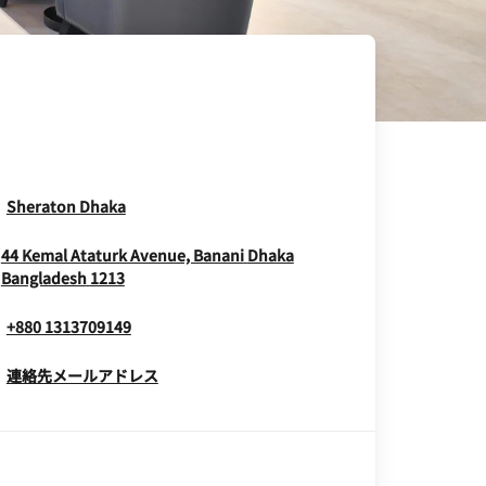
Opens In New Window
Sheraton Dhaka
44 Kemal Ataturk Avenue, Banani
Dhaka
Opens In New Window
Bangladesh
1213
+880 1313709149
連絡先メールアドレス