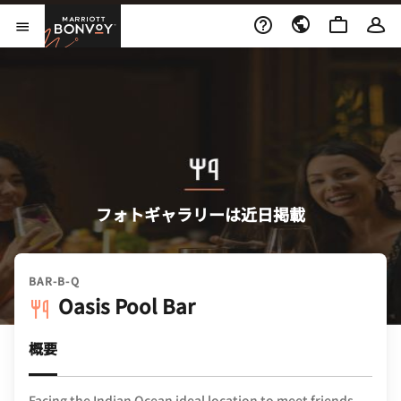
Skip to Content
Marriott Bonvoy
メニューを開く
フォトギャラリーは近日掲載
BAR-B-Q
Oasis Pool Bar
概要
Facing the Indian Ocean ideal location to meet friends