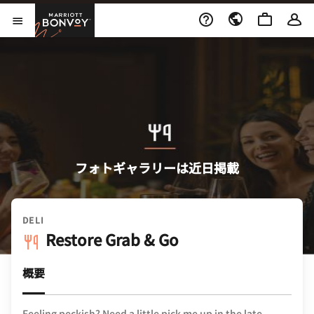
Skip to Content
Marriott Bonvoy
メニューを開く
フォトギャラリーは近日掲載
DELI
Restore Grab & Go
概要
Feeling peckish? Need a little pick me up in the late