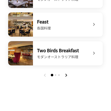
undefined Two Birds One Stone
Feast
各国料理
undefined Feast
Two Birds Breakfast
モダンオーストラリア料理
undefined Two Birds Breakfast