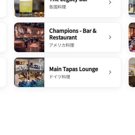
各国料理
undefined The Legacy Bar
un
Champions - Bar &
Restaurant
アメリカ料理
undefined Champions - Bar & Restaurant
und
Main Tapas Lounge
ドイツ料理
undefined Main Tapas Lounge
un