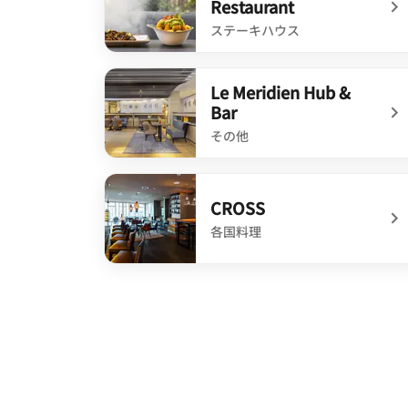
Restaurant
ステーキハウス
undefined The Legacy Restaurant
Le Meridien Hub &
Bar
その他
undefined Le Meridien Hub & Bar
CROSS
各国料理
undefined CROSS