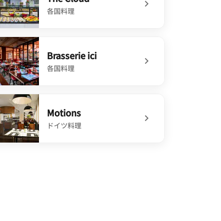
各国料理
defined The Cloud
Brasserie ici
各国料理
efined Brasserie ici
Motions
ドイツ料理
defined Motions