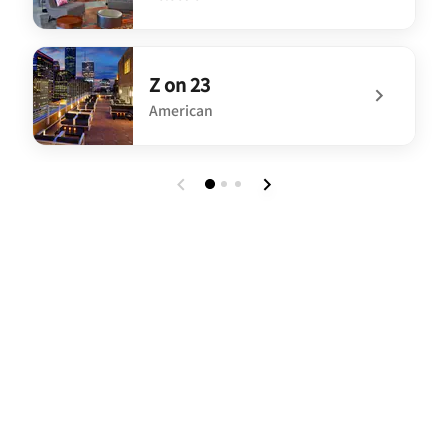
undefined W XYZ® bar
Z on 23
American
undefined Z on 23