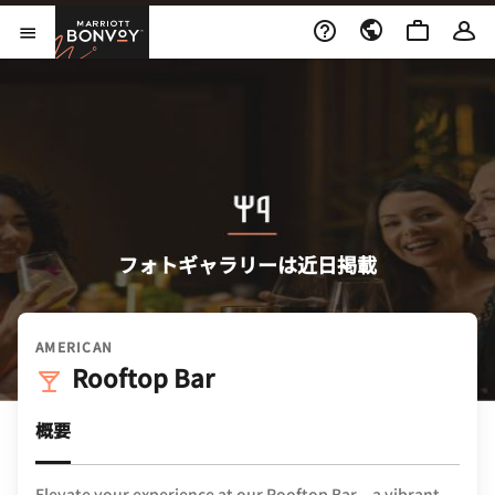
Skip to Content
Marriott Bonvoy
メニューを開く
フォトギャラリーは近日掲載
AMERICAN
Rooftop Bar
概要
Elevate your experience at our Rooftop Bar – a vibrant,