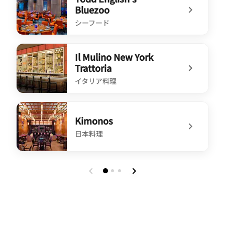
Bluezoo
シーフード
undefined Todd English's Bluezoo
Il Mulino New York
Trattoria
イタリア料理
undefined Il Mulino New York Trattoria
Kimonos
日本料理
undefined Kimonos