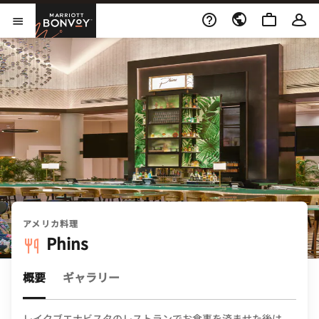
Skip to Content
Marriott Bonvoy
メニューを開く
アメリカ料理
Phins
概要
ギャラリー
レイクブエナビスタのレストランでお食事を済ませた後は、