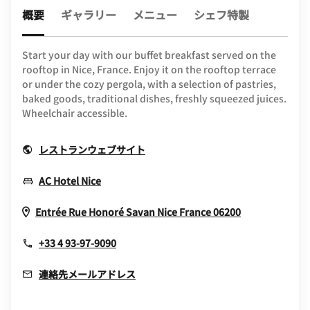
概要
ギャラリー
メニュー
シェフ特製
Start your day with our buffet breakfast served on the
rooftop in Nice, France. Enjoy it on the rooftop terrace
or under the cozy pergola, with a selection of pastries,
baked goods, traditional dishes, freshly squeezed juices.
Wheelchair accessible.
Opens In New Window
レストランウェブサイト
Opens In New Window
AC Hotel Nice
Opens In Ne
Entrée Rue Honoré Savan
Nice
France
06200
+33 4 93-97-9090
連絡先メールアドレス