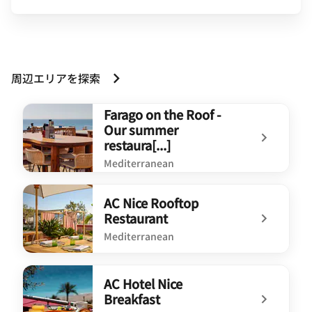
周辺エリアを探索
Farago on the Roof -
Our summer
restaura[...]
Mediterranean
undefined Farago on the Roof - Our summer restaura[...
AC Nice Rooftop
Restaurant
Mediterranean
undefined AC Nice Rooftop Restaurant
AC Hotel Nice
Breakfast