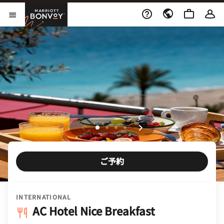
Skip to Content
Marriott Bonvoy
メニューを開く
ご予約
INTERNATIONAL
AC Hotel Nice Breakfast