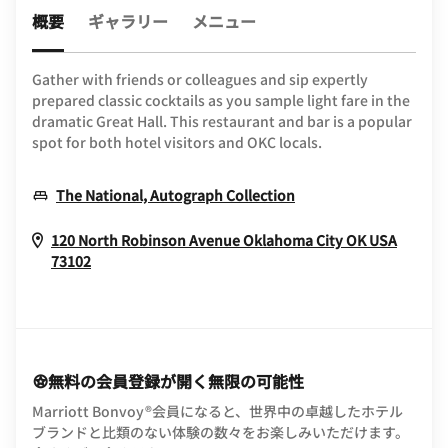
概要
ギャラリー
メニュー
Gather with friends or colleagues and sip expertly
prepared classic cocktails as you sample light fare in the
dramatic Great Hall. This restaurant and bar is a popular
spot for both hotel visitors and OKC locals.
Opens In New Wind
The National, Autograph Collection
120 North Robinson Avenue
Oklahoma City
OK
USA
Opens In New Window
73102
無料の会員登録が開く無限の可能性
Marriott Bonvoy®会員になると、世界中の卓越したホテル
ブランドと比類のない体験の数々をお楽しみいただけます。