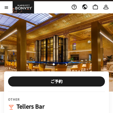
Skip to Content
Marriott Bonvoy
メニューを開く
ご予約
OTHER
Tellers Bar