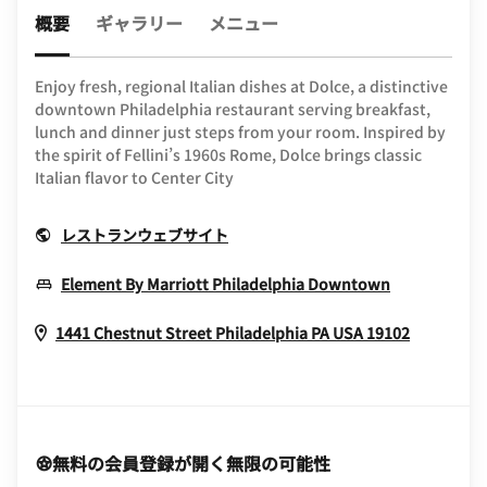
概要
ギャラリー
メニュー
Enjoy fresh, regional Italian dishes at Dolce, a distinctive
downtown Philadelphia restaurant serving breakfast,
lunch and dinner just steps from your room. Inspired by
the spirit of Fellini’s 1960s Rome, Dolce brings classic
Italian flavor to Center City
Opens In New Window
レストランウェブサイト
Opens In 
Element By Marriott Philadelphia Downtown
Opens I
1441 Chestnut Street
Philadelphia
PA
USA
19102
無料の会員登録が開く無限の可能性