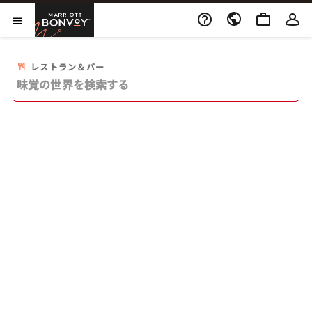
Skip to Content
Marriott Bonvoy
メニューを開く
レストラン＆バー
申し訳ございません。リクエストされた情報を表示できま
せん。もう一度お試しください。