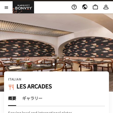
Skip to Content
Marriott Bonvoy
メニューを開く
ITALIAN
LES ARCADES
概要
ギャラリー
Serving local and international plates.