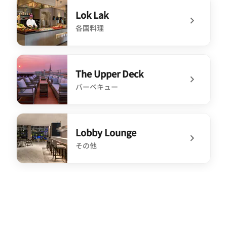
Lok Lak
各国料理
undefined Lok Lak
The Upper Deck
バーベキュー
undefined The Upper Deck
Lobby Lounge
その他
undefined Lobby Lounge