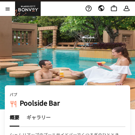
Skip to Content
Marriott Bonvoy
メニューを開く
パブ
Poolside Bar
概要
ギャラリー
シェムリアップのプールサイドバーでくつろぎのひととき