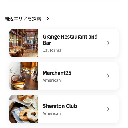
周辺エリアを探索
Grange Restaurant and
Bar
California
undefined Grange Restaurant and Bar
Merchant25
American
undefined Merchant25
Sheraton Club
American