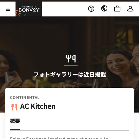
Skip to Content
Marriott Bonvoy
メニューを開く
フォトギャラリーは近日掲載
CONTINENTAL
AC Kitchen
概要
Enjoy a European-inspired menu at our on-site