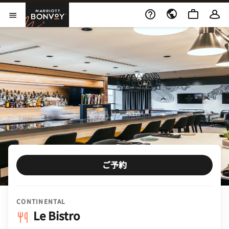
Skip to Content
Marriott Bonvoy
メニューを開く
ご予約
CONTINENTAL
Le Bistro