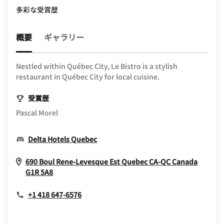
多彩な受賞歴
概要
ギャラリー
Nestled within Québec City, Le Bistro is a stylish
restaurant in Québec City for local cuisine.
受賞歴
Pascal Morel
Opens In New Window
Delta Hotels Quebec
690 Boul Rene-Levesque Est
Quebec
CA-QC
Canada
Opens In New Window
G1R 5A8
+1 418 647-6576